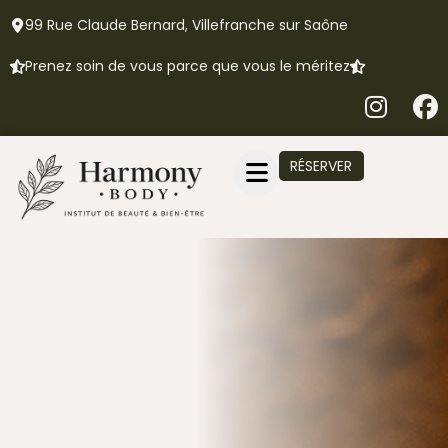
99 Rue Claude Bernard, Villefranche sur Saône
Prenez soin de vous parce que vous le méritez
RÉSERVER